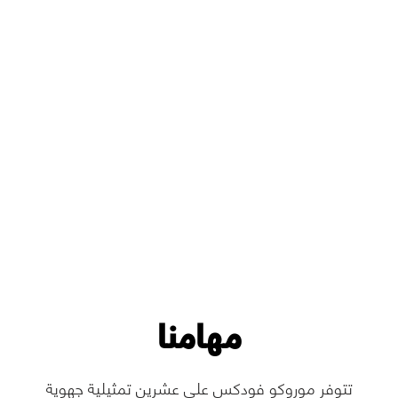
مهامنا
اليقظة الاستراتيجية و
تتوفر موروكو فودكس على عشرين تمثيلية جهوية