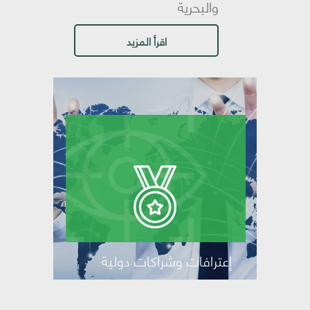
والبحرية
اقرأ المزيد
إعترافات وشراكات دولية