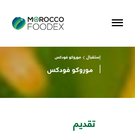
إستقبال
موروكو فودكس
موروكو فودكس
تقديم