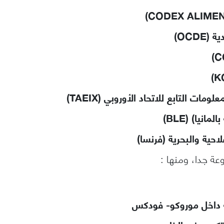
OCD)
مات التابع للاتحاد الأوروبي (TAEIX)
انيا) (BLE)
حية والبحرية (فرنسا)
عة جدا، ومنها :
ية داخل موروكو- فودكس