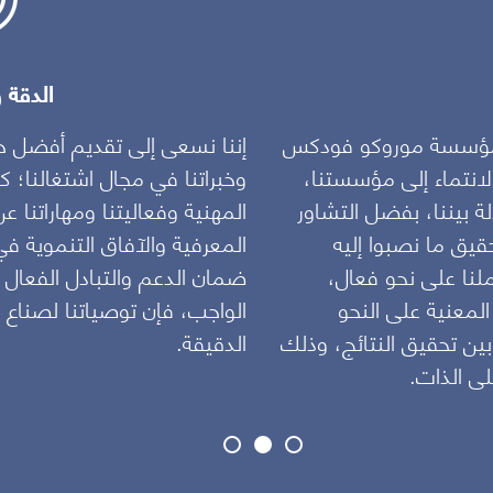
الدقة 
في مؤسسة موروكو فودكس
إننا نسعى إلى تقديم أفضل خ
لانتماء إلى مؤسستنا،
وخبراتنا في مجال اشتغالنا؛ ك
لة بيننا، بفضل التشاور
المهنية وفعاليتنا ومهاراتنا
يق ما نصبوا إليه
المعرفية والآفاق التنموية في
ملنا على نحو فعال،
ضمان الدعم والتبادل الفعال
لمعنية على النحو
الواجب، فإن توصياتنا لصناع ال
بين تحقيق النتائج، وذلك
الدقيقة.
ى الذات.