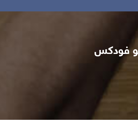
وكو فودكس
رات
اليقظة الاستراتيجية و