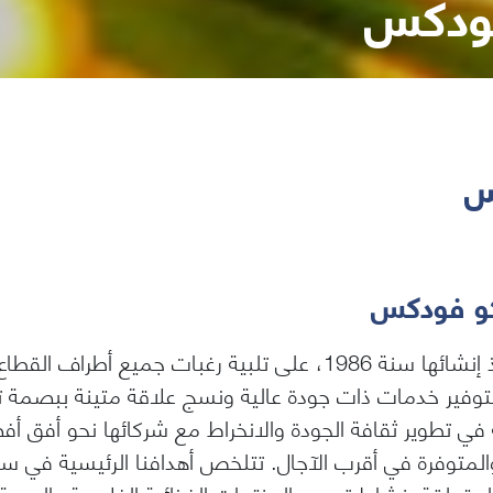
ودكس
س
و فودكس
منذ إنشائها سنة 1986، على تلبية رغبات جميع أطرا
توفير خدمات ذات جودة عالية ونسج علاقة متينة ببصمة تم
 في تطوير ثقافة الجودة والانخراط مع شركائها نحو أف
 والمتوفرة في أقرب الآجال. تتلخص أهدافنا الرئيسية في س
 المتعلقة بنشاط تصدير المنتجات الغذائية الفلاحية والبحري