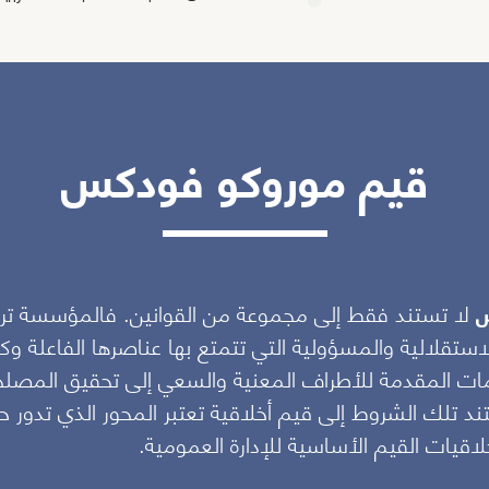
ضبط كل التدابير والمخاطر المرص
الدولية على كل أنشطتها؛
إشراك مواردها البشرية في منظور 
إن أخلاقيات مؤسسة
موروكو ف
قيم موروكو فودكس
مجموعة من القوانين. فالمؤسسة
وإحتواء المعايير والقيم المسطرة
والمسؤولية التي تتمتع بها موار
الإطار القانوني المنشئ لإدارة أعم
س
لا تستند فقط إلى مجموعة من القوانين. فالمؤسسة تر
إن جودة الخدمات المقدمة للأطر
العامة تشكلان الشروط الضرورية
ستقلالية والمسؤولية التي تتمتع بها عناصرها الفاعلة وكذ
تلك الشروط إلى قيم أخلاقية تعتب
خدمات المقدمة للأطراف المعنية والسعي إلى تحقيق المصلح
والجهود المتخذة أثناء ممارسة مها
تلك الشروط إلى قيم أخلاقية تعتبر المحور الذي تدور حو
تحدد هذه الأخلاقيات القيم الأساس
لاقيات القيم الأساسية للإدارة العمومية.