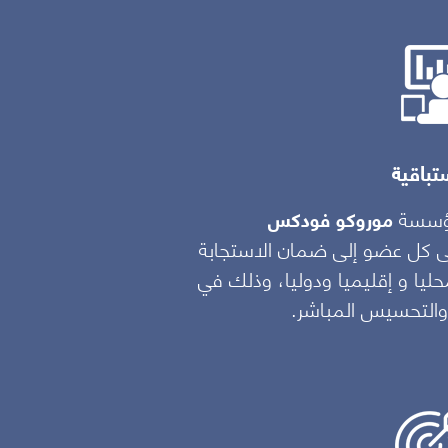
تباقية
مؤسسة
موروكو فودكس
يتحلى كل فرد داخل
عى كل عضو إلى ضمان الاستجابة
والموضوعية. فالقرارا
ليا و إقليميا ودوليا، وذلك في
بها ومن خلال تقديم م
 والتحسيس المباشر.
من أفرادنا يؤدي واجبا