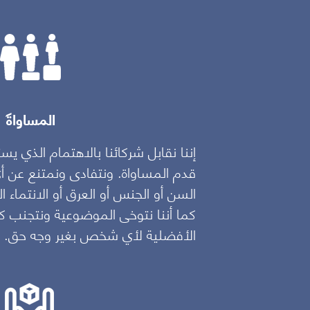
المساواة
دة والشمولية.
إننا نقابل شركائنا بالاهتمام الذي ي
المنال. وذلك
قدم المساواة. ونتفادى ونمتنع عن أ
 الشفافية التي
السن أو الجنس أو العرق أو الانتماء ا
كما أننا نقدم
كما أننا نتوخى الموضوعية ونتجنب 
 القرارات
الأفضلية لأي شخص بغير وجه حق.