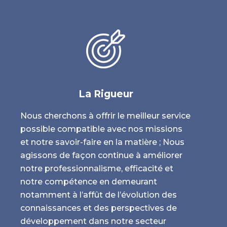
FOOD
l’int
mutu
la co
X
memb
un é
maint
La Rigueur
organ
Nous cherchons à offrir le meilleur service
cons
possible compatible avec nos missions
esse
et notre savoir-faire en la matière ; Nous
FOOD
agissons de façon continue à améliorer
dans
notre professionnalisme, efficacité et
de la
notre compétence en demeurant
parti
notamment à l’affût de l’évolution des
connaissances et des perspectives de
développement dans notre secteur