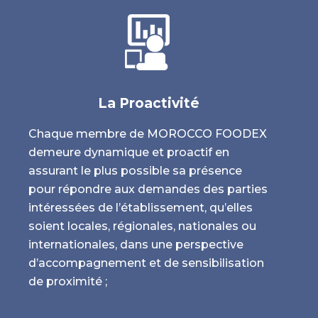
La Proactivité
Chaque membre de MOROCCO FOODEX
Dans
demeure dynamique et proactif en
prise
assurant le plus possible sa présence
comm
pour répondre aux demandes des parties
qual
intéressées de l’établissement, qu’elles
qu’el
s
soient locales, régionales, nationales ou
acce
internationales, dans une perspective
tran
d’accompagnement et de sensibilisation
resp
de proximité ;
prod
une 