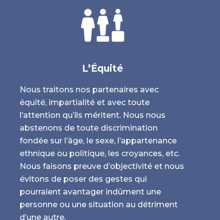
conc
L’Équité
X
Nous traitons nos partenaires avec
l
équité, impartialité et avec toute
l’attention qu’ils méritent. Nous nous
La c
s
abstenons de toute discrimination
part
fondée sur l’âge, le sexe, l’appartenance
fond
s
ethnique ou politique, les croyances, etc.
pren
Nous faisons preuve d’objectivité et nous
et di
évitons de poser des gestes qui
fonct
pourraient avantager indûment une
coll
personne ou une situation au détriment
sont
d’une autre.
réal